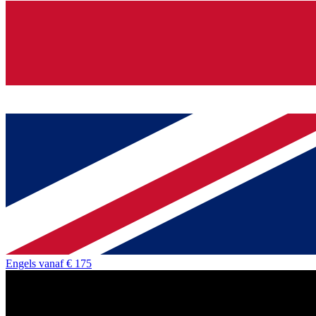
Engels
vanaf
€ 175