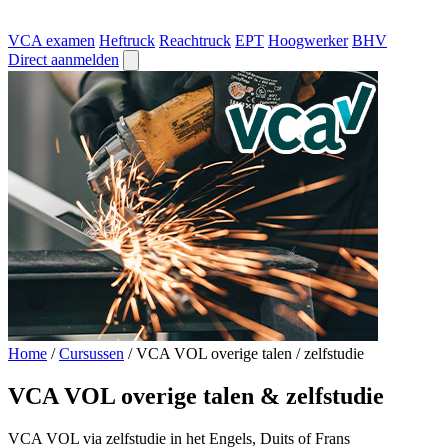
VCA examen
Heftruck
Reachtruck
EPT
Hoogwerker
BHV
Direct aanmelden
Home
/
Cursussen
/
VCA VOL overige talen / zelfstudie
VCA VOL overige talen & zelfstudie
VCA VOL via zelfstudie in het Engels, Duits of Frans