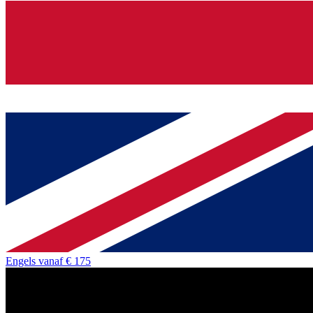
Engels
vanaf
€ 175