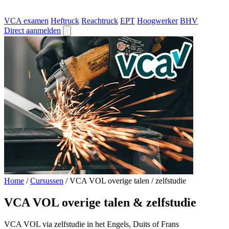
VCA examen
Heftruck
Reachtruck
EPT
Hoogwerker
BHV
Direct aanmelden
Home
/
Cursussen
/
VCA VOL overige talen / zelfstudie
VCA VOL overige talen & zelfstudie
VCA VOL via zelfstudie in het Engels, Duits of Frans