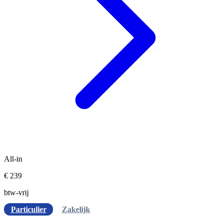
All-in
€ 239
btw-vrij
Particulier
Zakelijk