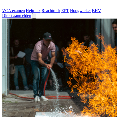
VCA examen
Heftruck
Reachtruck
EPT
Hoogwerker
BHV
Direct aanmelden