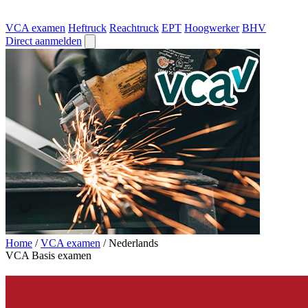
VCA examen
Heftruck
Reachtruck
EPT
Hoogwerker
BHV
Direct aanmelden
Home
/
VCA examen
/
Nederlands
VCA Basis examen