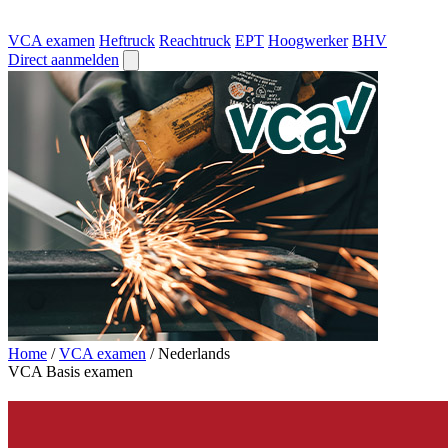
VCA examen
Heftruck
Reachtruck
EPT
Hoogwerker
BHV
Direct aanmelden
Home
/
VCA examen
/
Nederlands
VCA Basis examen