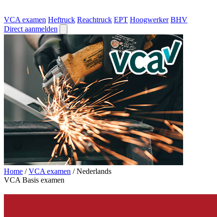
VCA examen
Heftruck
Reachtruck
EPT
Hoogwerker
BHV
Direct aanmelden
Home
/
VCA examen
/
Nederlands
VCA Basis examen