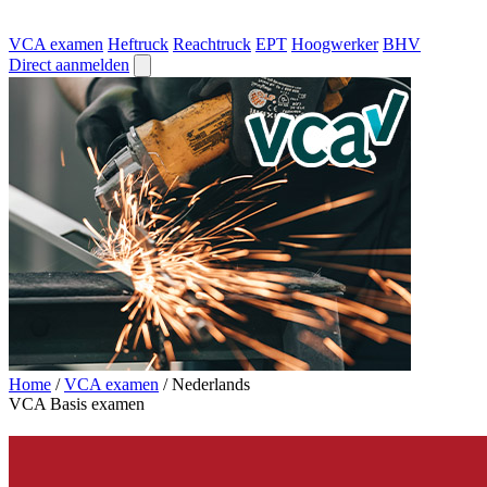
VCA examen
Heftruck
Reachtruck
EPT
Hoogwerker
BHV
Direct aanmelden
Home
/
VCA examen
/
Nederlands
VCA Basis examen