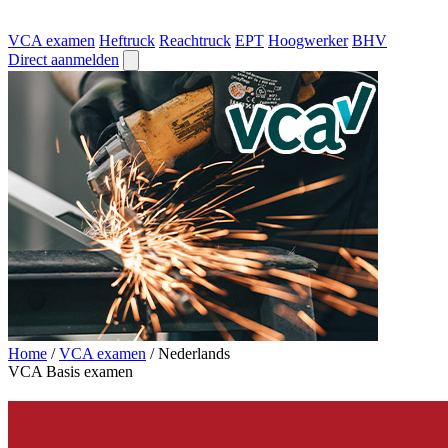
VCA examen
Heftruck
Reachtruck
EPT
Hoogwerker
BHV
Direct aanmelden
Home
/
VCA examen
/
Nederlands
VCA Basis examen