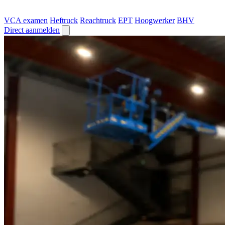
VCA examen
Heftruck
Reachtruck
EPT
Hoogwerker
BHV
Direct aanmelden