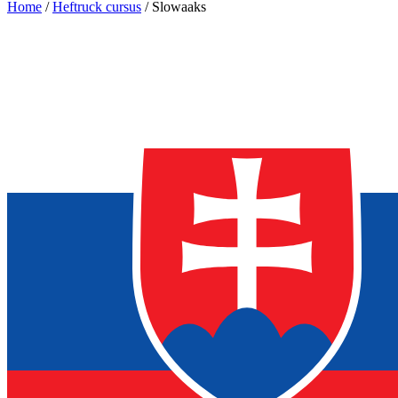
Home
/
Heftruck cursus
/
Slowaaks