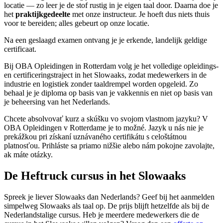
locatie — zo leer je de stof rustig in je eigen taal door. Daarna doe je
het
praktijkgedeelte
met onze instructeur. Je hoeft dus niets thuis
voor te bereiden; alles gebeurt op onze locatie.
Na een geslaagd examen ontvang je je erkende, landelijk geldige
certificaat.
Bij OBA Opleidingen in Rotterdam volg je het volledige opleidings-
en certificeringstraject in het Slowaaks, zodat medewerkers in de
industrie en logistiek zonder taaldrempel worden opgeleid. Zo
behaal je je diploma op basis van je vakkennis en niet op basis van
je beheersing van het Nederlands.
Chcete absolvovať kurz a skúšku vo svojom vlastnom jazyku? V
OBA Opleidingen v Rotterdame je to možné. Jazyk u nás nie je
prekážkou pri získaní uznávaného certifikátu s celoštátnou
platnosťou. Prihláste sa priamo nižšie alebo nám pokojne zavolajte,
ak máte otázky.
De Heftruck cursus in het Slowaaks
Spreek je liever Slowaaks dan Nederlands? Geef bij het aanmelden
simpelweg Slowaaks als taal op. De prijs blijft hetzelfde als bij de
Nederlandstalige cursus. Heb je meerdere medewerkers die de