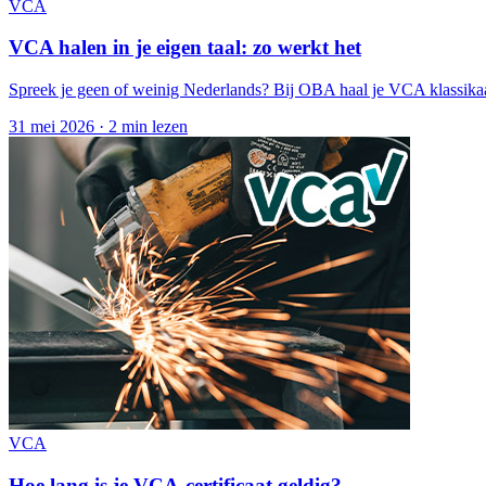
VCA
VCA halen in je eigen taal: zo werkt het
Spreek je geen of weinig Nederlands? Bij OBA haal je VCA klassikaal in
31 mei 2026
·
2 min lezen
VCA
Hoe lang is je VCA-certificaat geldig?