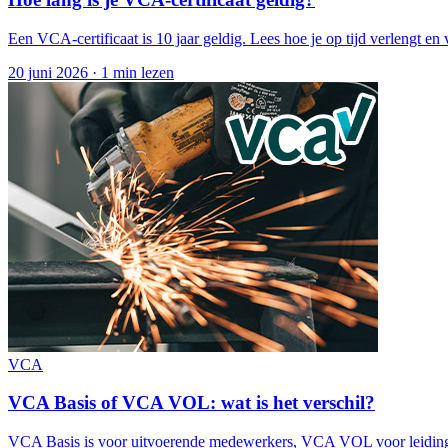
Een VCA-certificaat is 10 jaar geldig. Lees hoe je op tijd verlengt en v
20 juni 2026
·
1 min lezen
VCA
VCA Basis of VCA VOL: wat is het verschil?
VCA Basis is voor uitvoerende medewerkers, VCA VOL voor leidingge