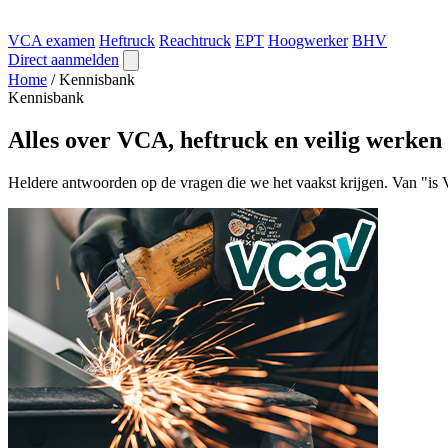
VCA examen
Heftruck
Reachtruck
EPT
Hoogwerker
BHV
Direct aanmelden
Home
/
Kennisbank
Kennisbank
Alles over VCA, heftruck en veilig werken
Heldere antwoorden op de vragen die we het vaakst krijgen. Van "is VC