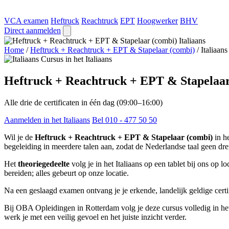
VCA examen
Heftruck
Reachtruck
EPT
Hoogwerker
BHV
Direct aanmelden
Home
/
Heftruck + Reachtruck + EPT & Stapelaar (combi)
/
Italiaans
Cursus in het Italiaans
Heftruck + Reachtruck + EPT & Stapelaar 
Alle drie de certificaten in één dag (09:00–16:00)
Aanmelden in het Italiaans
Bel 010 - 477 50 50
Wil je de
Heftruck + Reachtruck + EPT & Stapelaar (combi)
in h
begeleiding in meerdere talen aan, zodat de Nederlandse taal geen drem
Het
theoriegedeelte
volg je in het Italiaans op een tablet bij ons op lo
bereiden; alles gebeurt op onze locatie.
Na een geslaagd examen ontvang je je erkende, landelijk geldige certif
Bij OBA Opleidingen in Rotterdam volg je deze cursus volledig in het 
werk je met een veilig gevoel en het juiste inzicht verder.