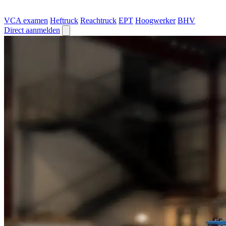
VCA examen
Heftruck
Reachtruck
EPT
Hoogwerker
BHV
Direct aanmelden