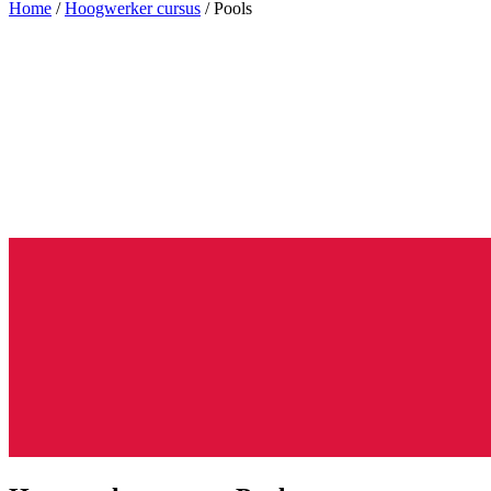
Home
/
Hoogwerker cursus
/
Pools