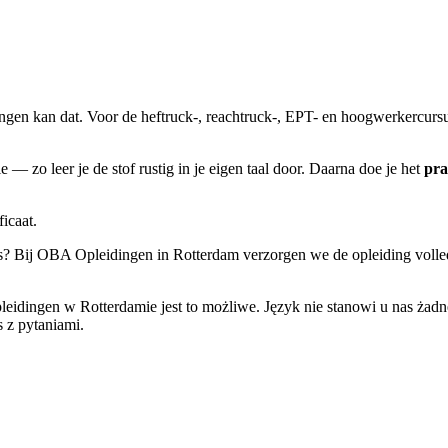
en kan dat. Voor de heftruck-, reachtruck-, EPT- en hoogwerkercursus
ie — zo leer je de stof rustig in je eigen taal door. Daarna doe je het
pra
icaat.
ls is? Bij OBA Opleidingen in Rotterdam verzorgen we de opleiding volle
ingen w Rotterdamie jest to możliwe. Język nie stanowi u nas żadn
s z pytaniami.