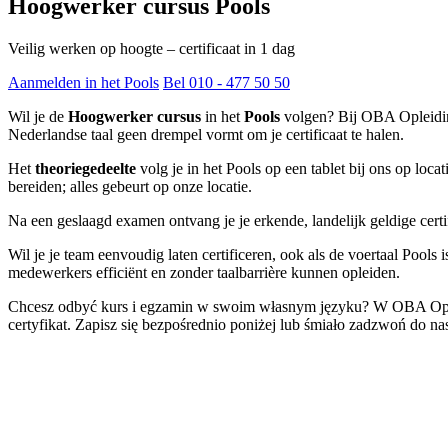
Hoogwerker cursus Pools
Veilig werken op hoogte – certificaat in 1 dag
Aanmelden in het Pools
Bel 010 - 477 50 50
Wil je de
Hoogwerker cursus
in het
Pools
volgen? Bij OBA Opleiding
Nederlandse taal geen drempel vormt om je certificaat te halen.
Het
theoriegedeelte
volg je in het Pools op een tablet bij ons op locat
bereiden; alles gebeurt op onze locatie.
Na een geslaagd examen ontvang je je erkende, landelijk geldige certif
Wil je je team eenvoudig laten certificeren, ook als de voertaal Poo
medewerkers efficiënt en zonder taalbarrière kunnen opleiden.
Chcesz odbyć kurs i egzamin w swoim własnym języku? W OBA Opleid
certyfikat. Zapisz się bezpośrednio poniżej lub śmiało zadzwoń do na