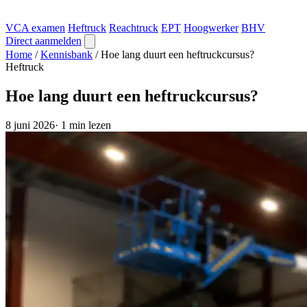
VCA examen
Heftruck
Reachtruck
EPT
Hoogwerker
BHV
Direct aanmelden
Home
/
Kennisbank
/
Hoe lang duurt een heftruckcursus?
Heftruck
Hoe lang duurt een heftruckcursus?
8 juni 2026
·
1 min lezen