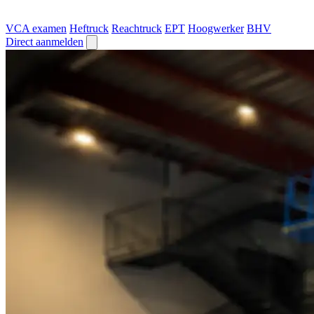
VCA examen
Heftruck
Reachtruck
EPT
Hoogwerker
BHV
Direct aanmelden