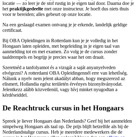
locatie — zo leer je de stof rustig in je eigen taal door. Daarna doe je
het
praktijkgedeelte
met onze instructeur. Je hoeft dus niets thuis
voor te bereiden; alles gebeurt op onze locatie.
Na een geslaagd examen ontvang je je erkende, landelijk geldige
certificaat.
Bij OBA Opleidingen in Rotterdam kun je je volledig in het
Hongaars laten opleiden, met begeleiding in je eigen taal van
aanmelding tot en met examen. Zo volg je de cursus zonder
taaldrempels en begrijp je precies waar het om draait.
Szeretnéd a tanfolyamot és a vizsgát a saját anyanyelveden
elvégezni? A rotterdami OBA Opleidingennél erre van lehetőség.
Nálunk a nyelv nem jelent akadályt abban, hogy megszerezd az
elismert, Hollandia egész területén érvényes bizonyítványodat.
Jelentkezz alább közvetlenül, vagy hívj minket nyugodtan a
kérdéseiddel.
De Reachtruck cursus in het Hongaars
Spreek je liever Hongaars dan Nederlands? Geef bij het aanmelden
simpelweg Hongaars als taal op. De prijs blijft hetzelfde als bij de
Nederlandstalige cursus. Heb je meerdere medewerkers die de