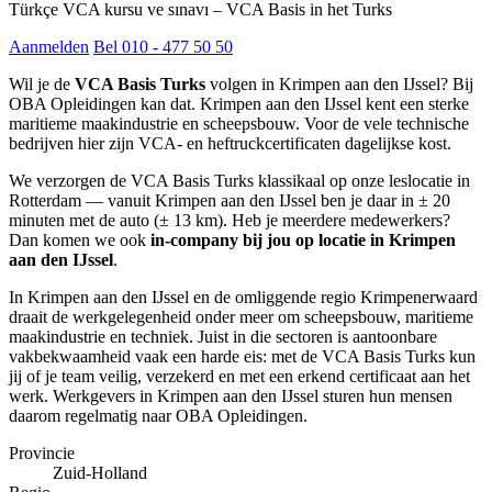
Türkçe VCA kursu ve sınavı – VCA Basis in het Turks
Aanmelden
Bel 010 - 477 50 50
Wil je de
VCA Basis Turks
volgen in Krimpen aan den IJssel? Bij
OBA Opleidingen kan dat. Krimpen aan den IJssel kent een sterke
maritieme maakindustrie en scheepsbouw. Voor de vele technische
bedrijven hier zijn VCA- en heftruckcertificaten dagelijkse kost.
We verzorgen de VCA Basis Turks klassikaal op onze leslocatie in
Rotterdam — vanuit Krimpen aan den IJssel ben je daar in ± 20
minuten met de auto (± 13 km). Heb je meerdere medewerkers?
Dan komen we ook
in-company bij jou op locatie in Krimpen
aan den IJssel
.
In Krimpen aan den IJssel en de omliggende regio Krimpenerwaard
draait de werkgelegenheid onder meer om scheepsbouw, maritieme
maakindustrie en techniek. Juist in die sectoren is aantoonbare
vakbekwaamheid vaak een harde eis: met de VCA Basis Turks kun
jij of je team veilig, verzekerd en met een erkend certificaat aan het
werk. Werkgevers in Krimpen aan den IJssel sturen hun mensen
daarom regelmatig naar OBA Opleidingen.
Provincie
Zuid-Holland