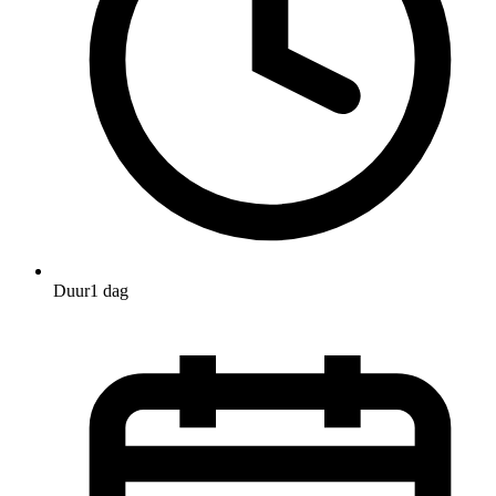
Duur
1 dag