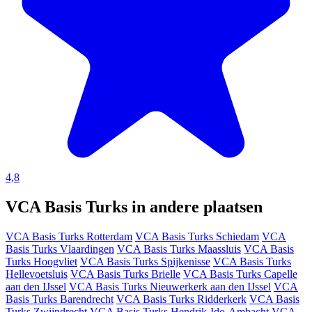
4,8
VCA Basis Turks in andere plaatsen
VCA Basis Turks Rotterdam
VCA Basis Turks Schiedam
VCA
Basis Turks Vlaardingen
VCA Basis Turks Maassluis
VCA Basis
Turks Hoogvliet
VCA Basis Turks Spijkenisse
VCA Basis Turks
Hellevoetsluis
VCA Basis Turks Brielle
VCA Basis Turks Capelle
aan den IJssel
VCA Basis Turks Nieuwerkerk aan den IJssel
VCA
Basis Turks Barendrecht
VCA Basis Turks Ridderkerk
VCA Basis
Turks Zwijndrecht
VCA Basis Turks Hendrik-Ido-Ambacht
VCA