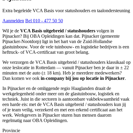
Extra begeleide VCA Basis voor statushouders en taalondersteuning
Aanmelden
Bel 010 - 477 50 50
Wil je de
VCA Basis uitgebreid / statushouders
volgen in
Pijnacker? Bij OBA Opleidingen kan dat. Pijnacker (gemeente
Pijnacker-Nootdorp) ligt in het hart van de Zuid-Hollandse
glastuinbouw. Voor de vele tuinbouw- en logistieke bedrijven is een
heftruck- of VCA-certificaat van groot belang.
We verzorgen de VCA Basis uitgebreid / statushouders klassikaal op
onze leslocatie in Rotterdam — vanuit Pijnacker ben je daar in ± 22
minuten met de auto (± 18 km). Heb je meerdere medewerkers?
Dan komen we ook
in-company bij jou op locatie in Pijnacker
.
In Pijnacker en de omliggende regio Haaglanden draait de
werkgelegenheid onder meer om de glastuinbouw, logistiek en
techniek. Juist in die sectoren is aantoonbare vakbekwaamheid vaak
een harde eis: met de VCA Basis uitgebreid / statushouders kun jij
of je team veilig, verzekerd en met een erkend certificaat aan het
werk. Werkgevers in Pijnacker sturen hun mensen daarom
regelmatig naar OBA Opleidingen.
Provincie