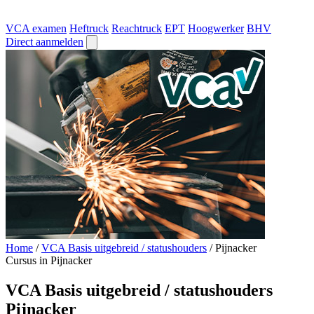
VCA examen
Heftruck
Reachtruck
EPT
Hoogwerker
BHV
Direct aanmelden
Home
/
VCA Basis uitgebreid / statushouders
/
Pijnacker
Cursus in Pijnacker
VCA Basis uitgebreid / statushouders
Pijnacker