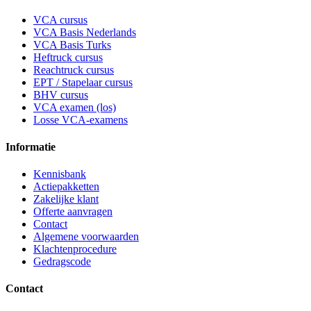
VCA cursus
VCA Basis Nederlands
VCA Basis Turks
Heftruck cursus
Reachtruck cursus
EPT / Stapelaar cursus
BHV cursus
VCA examen (los)
Losse VCA-examens
Informatie
Kennisbank
Actiepakketten
Zakelijke klant
Offerte aanvragen
Contact
Algemene voorwaarden
Klachtenprocedure
Gedragscode
Contact