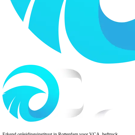
Erkend opleidingsinstituut in Rotterdam voor VCA, heftruck,