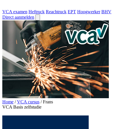
VCA examen
Heftruck
Reachtruck
EPT
Hoogwerker
BHV
Direct aanmelden
Home
/
VCA cursus
/
Frans
VCA Basis zelfstudie