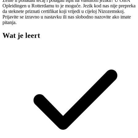
Želite li pohađati tečaj i polagati ispit na vlastitom jeziku? U OBA
Opleidingen u Rotterdamu to je moguće. Jezik kod nas nije prepreka
da steknete priznati certifikat koji vrijedi u cijeloj Nizozemskoj.
Prijavite se izravno u nastavku ili nas slobodno nazovite ako imate
pitanja.
Wat je leert