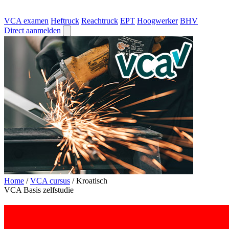
VCA examen
Heftruck
Reachtruck
EPT
Hoogwerker
BHV
Direct aanmelden
Home
/
VCA cursus
/
Kroatisch
VCA Basis zelfstudie