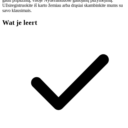
gauti pripažintą, visoje Nyderlanduose galiojantį pažymėjimą.
Užsiregistruokite iš karto žemiau arba drąsiai skambinkite mums su
savo klausimais.
Wat je leert