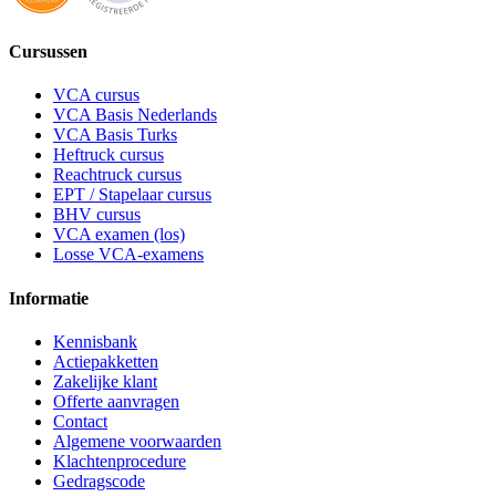
Cursussen
VCA cursus
VCA Basis Nederlands
VCA Basis Turks
Heftruck cursus
Reachtruck cursus
EPT / Stapelaar cursus
BHV cursus
VCA examen (los)
Losse VCA-examens
Informatie
Kennisbank
Actiepakketten
Zakelijke klant
Offerte aanvragen
Contact
Algemene voorwaarden
Klachtenprocedure
Gedragscode