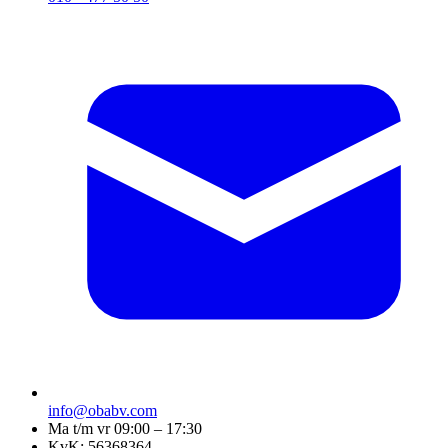
info@obabv.com
Ma t/m vr 09:00 – 17:30
KvK: 56368364