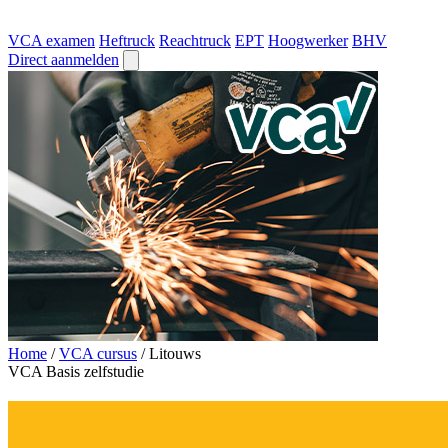
VCA examen
Heftruck
Reachtruck
EPT
Hoogwerker
BHV
Direct aanmelden
Home
/
VCA cursus
/
Litouws
VCA Basis zelfstudie