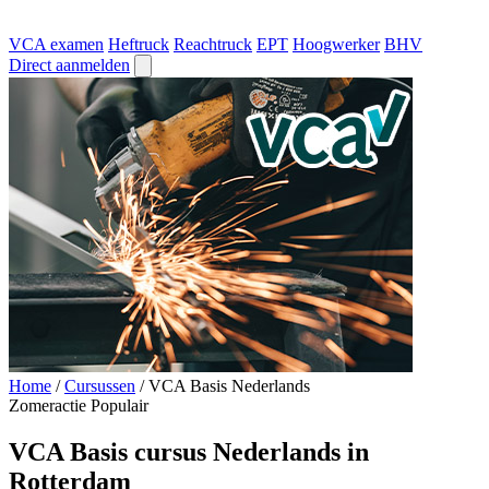
VCA examen
Heftruck
Reachtruck
EPT
Hoogwerker
BHV
Direct aanmelden
Home
/
Cursussen
/
VCA Basis Nederlands
Zomeractie
Populair
VCA Basis cursus Nederlands in
Rotterdam