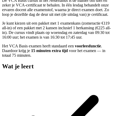
De VCA Basis cursus in het Nederlands is dé manier om snel en
zeker je VCA-certificaat te behalen. In één lesdag behandelt onze
ervaren docent alle examenstof, waarna je direct examen doet. Zo
loop je dezelfde dag de deur uit met (de uitslag van) je certificaat.
Je kunt kiezen uit een pakket met 1 examenkans (zomeractie €119
all-in) of een pakket met 2 kansen inclusief 1 herkansing (€225 all-
in). De cursus vindt plaats op woensdag en zaterdag van 09:30 tot
16:00 uur; het examen is van 16:30 tot 17:45 uur.
Het VCA Basis examen heeft standaard een
voorleesfunctie
.
Daardoor krijg je
15 minuten extra tijd
voor het examen — in
totaal 75 minuten.
Wat je leert