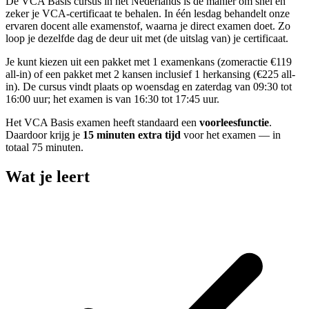
De VCA Basis cursus in het Nederlands is dé manier om snel en
zeker je VCA-certificaat te behalen. In één lesdag behandelt onze
ervaren docent alle examenstof, waarna je direct examen doet. Zo
loop je dezelfde dag de deur uit met (de uitslag van) je certificaat.
Je kunt kiezen uit een pakket met 1 examenkans (zomeractie €119
all-in) of een pakket met 2 kansen inclusief 1 herkansing (€225 all-
in). De cursus vindt plaats op woensdag en zaterdag van 09:30 tot
16:00 uur; het examen is van 16:30 tot 17:45 uur.
Het VCA Basis examen heeft standaard een
voorleesfunctie
.
Daardoor krijg je
15 minuten extra tijd
voor het examen — in
totaal 75 minuten.
Wat je leert