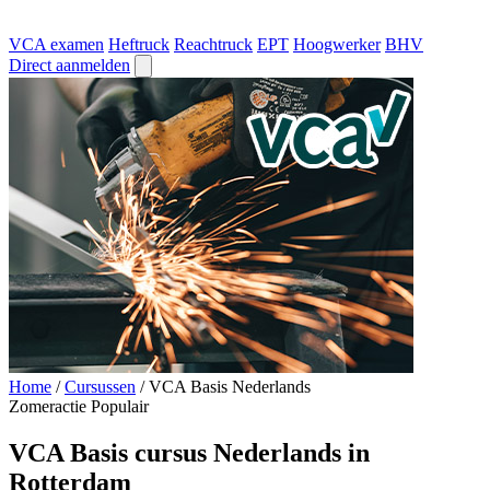
VCA examen
Heftruck
Reachtruck
EPT
Hoogwerker
BHV
Direct aanmelden
Home
/
Cursussen
/
VCA Basis Nederlands
Zomeractie
Populair
VCA Basis cursus Nederlands in
Rotterdam