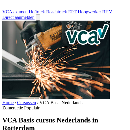
VCA examen
Heftruck
Reachtruck
EPT
Hoogwerker
BHV
Direct aanmelden
Home
/
Cursussen
/
VCA Basis Nederlands
Zomeractie
Populair
VCA Basis cursus Nederlands in
Rotterdam