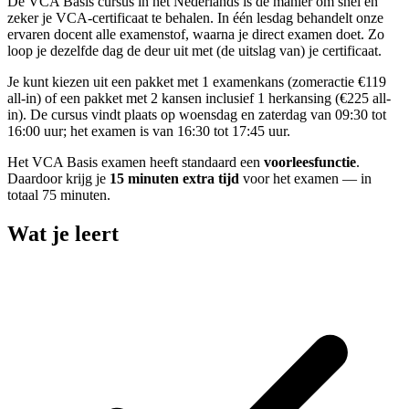
De VCA Basis cursus in het Nederlands is dé manier om snel en
zeker je VCA-certificaat te behalen. In één lesdag behandelt onze
ervaren docent alle examenstof, waarna je direct examen doet. Zo
loop je dezelfde dag de deur uit met (de uitslag van) je certificaat.
Je kunt kiezen uit een pakket met 1 examenkans (zomeractie €119
all-in) of een pakket met 2 kansen inclusief 1 herkansing (€225 all-
in). De cursus vindt plaats op woensdag en zaterdag van 09:30 tot
16:00 uur; het examen is van 16:30 tot 17:45 uur.
Het VCA Basis examen heeft standaard een
voorleesfunctie
.
Daardoor krijg je
15 minuten extra tijd
voor het examen — in
totaal 75 minuten.
Wat je leert