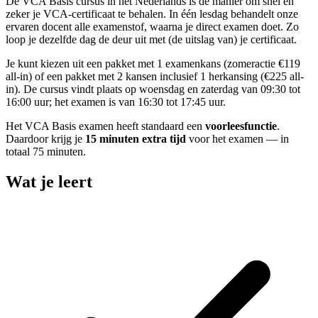
De VCA Basis cursus in het Nederlands is dé manier om snel en
zeker je VCA-certificaat te behalen. In één lesdag behandelt onze
ervaren docent alle examenstof, waarna je direct examen doet. Zo
loop je dezelfde dag de deur uit met (de uitslag van) je certificaat.
Je kunt kiezen uit een pakket met 1 examenkans (zomeractie €119
all-in) of een pakket met 2 kansen inclusief 1 herkansing (€225 all-
in). De cursus vindt plaats op woensdag en zaterdag van 09:30 tot
16:00 uur; het examen is van 16:30 tot 17:45 uur.
Het VCA Basis examen heeft standaard een
voorleesfunctie
.
Daardoor krijg je
15 minuten extra tijd
voor het examen — in
totaal 75 minuten.
Wat je leert