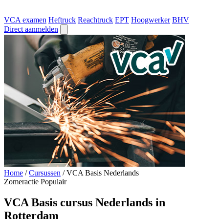
VCA examen
Heftruck
Reachtruck
EPT
Hoogwerker
BHV
Direct aanmelden
Home
/
Cursussen
/
VCA Basis Nederlands
Zomeractie
Populair
VCA Basis cursus Nederlands in
Rotterdam