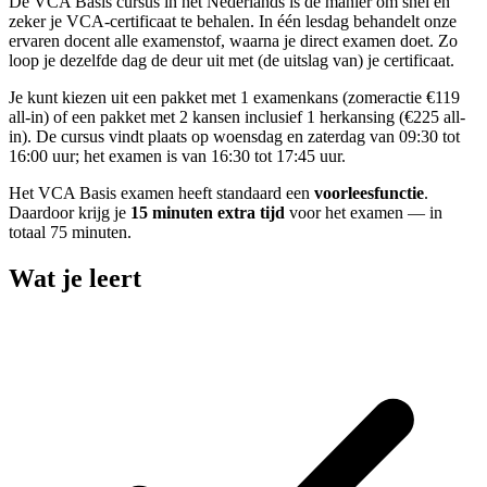
De VCA Basis cursus in het Nederlands is dé manier om snel en
zeker je VCA-certificaat te behalen. In één lesdag behandelt onze
ervaren docent alle examenstof, waarna je direct examen doet. Zo
loop je dezelfde dag de deur uit met (de uitslag van) je certificaat.
Je kunt kiezen uit een pakket met 1 examenkans (zomeractie €119
all-in) of een pakket met 2 kansen inclusief 1 herkansing (€225 all-
in). De cursus vindt plaats op woensdag en zaterdag van 09:30 tot
16:00 uur; het examen is van 16:30 tot 17:45 uur.
Het VCA Basis examen heeft standaard een
voorleesfunctie
.
Daardoor krijg je
15 minuten extra tijd
voor het examen — in
totaal 75 minuten.
Wat je leert