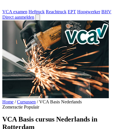
VCA examen
Heftruck
Reachtruck
EPT
Hoogwerker
BHV
Direct aanmelden
Home
/
Cursussen
/
VCA Basis Nederlands
Zomeractie
Populair
VCA Basis cursus Nederlands in
Rotterdam