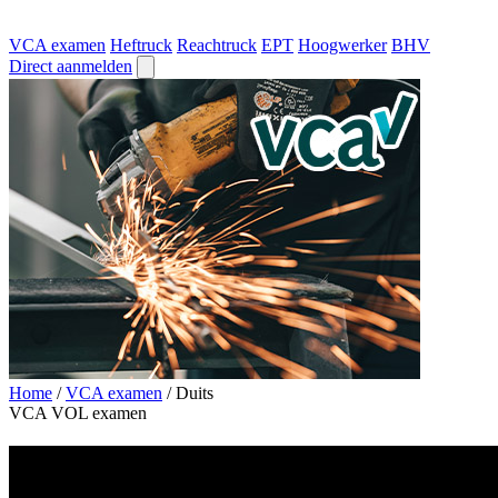
VCA examen
Heftruck
Reachtruck
EPT
Hoogwerker
BHV
Direct aanmelden
Home
/
VCA examen
/
Duits
VCA VOL examen