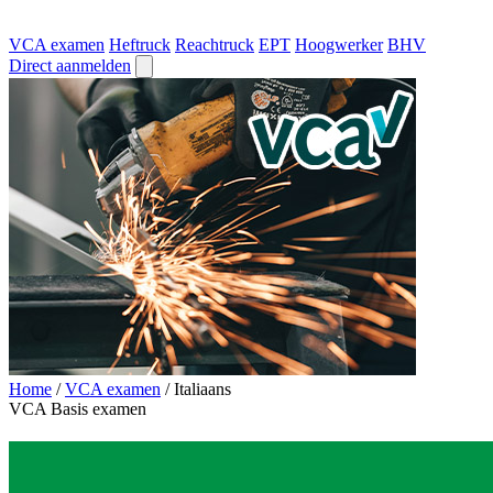
VCA examen
Heftruck
Reachtruck
EPT
Hoogwerker
BHV
Direct aanmelden
Home
/
VCA examen
/
Italiaans
VCA Basis examen