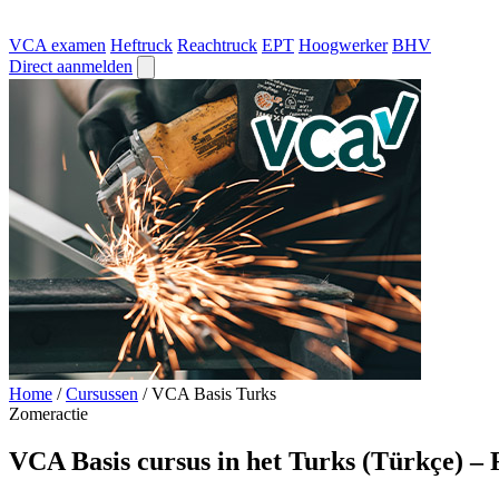
VCA examen
Heftruck
Reachtruck
EPT
Hoogwerker
BHV
Direct aanmelden
Home
/
Cursussen
/
VCA Basis Turks
Zomeractie
VCA Basis cursus in het Turks (Türkçe) –