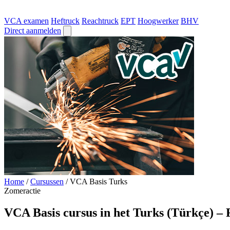
VCA examen
Heftruck
Reachtruck
EPT
Hoogwerker
BHV
Direct aanmelden
Home
/
Cursussen
/
VCA Basis Turks
Zomeractie
VCA Basis cursus in het Turks (Türkçe) –