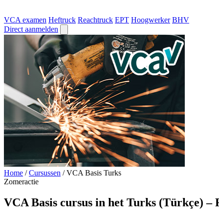
VCA examen
Heftruck
Reachtruck
EPT
Hoogwerker
BHV
Direct aanmelden
Home
/
Cursussen
/
VCA Basis Turks
Zomeractie
VCA Basis cursus in het Turks (Türkçe) –