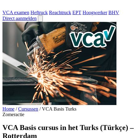
VCA examen
Heftruck
Reachtruck
EPT
Hoogwerker
BHV
Direct aanmelden
Home
/
Cursussen
/
VCA Basis Turks
Zomeractie
VCA Basis cursus in het Turks (Türkçe) –
Rotterdam