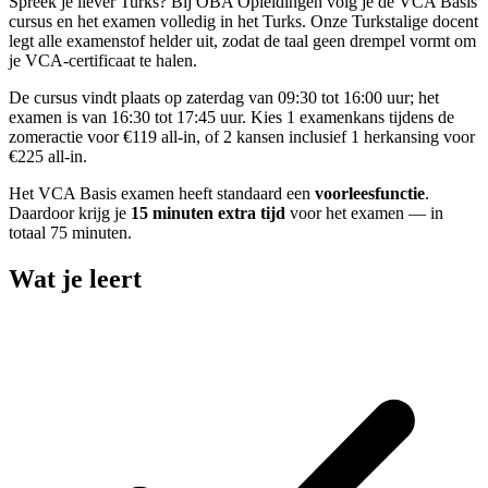
Spreek je liever Turks? Bij OBA Opleidingen volg je de VCA Basis
cursus en het examen volledig in het Turks. Onze Turkstalige docent
legt alle examenstof helder uit, zodat de taal geen drempel vormt om
je VCA-certificaat te halen.
De cursus vindt plaats op zaterdag van 09:30 tot 16:00 uur; het
examen is van 16:30 tot 17:45 uur. Kies 1 examenkans tijdens de
zomeractie voor €119 all-in, of 2 kansen inclusief 1 herkansing voor
€225 all-in.
Het VCA Basis examen heeft standaard een
voorleesfunctie
.
Daardoor krijg je
15 minuten extra tijd
voor het examen — in
totaal 75 minuten.
Wat je leert