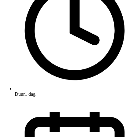
Duur
1 dag