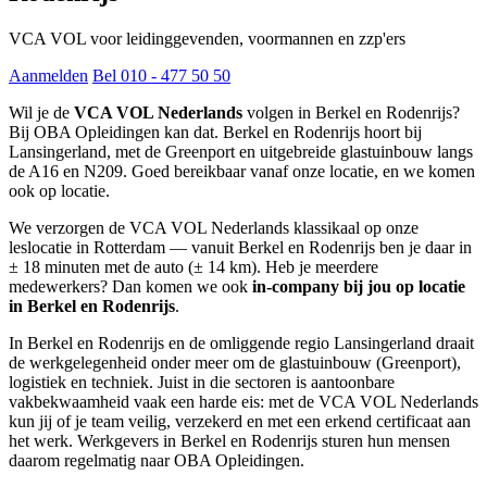
VCA VOL voor leidinggevenden, voormannen en zzp'ers
Aanmelden
Bel 010 - 477 50 50
Wil je de
VCA VOL Nederlands
volgen in Berkel en Rodenrijs?
Bij OBA Opleidingen kan dat. Berkel en Rodenrijs hoort bij
Lansingerland, met de Greenport en uitgebreide glastuinbouw langs
de A16 en N209. Goed bereikbaar vanaf onze locatie, en we komen
ook op locatie.
We verzorgen de VCA VOL Nederlands klassikaal op onze
leslocatie in Rotterdam — vanuit Berkel en Rodenrijs ben je daar in
± 18 minuten met de auto (± 14 km). Heb je meerdere
medewerkers? Dan komen we ook
in-company bij jou op locatie
in Berkel en Rodenrijs
.
In Berkel en Rodenrijs en de omliggende regio Lansingerland draait
de werkgelegenheid onder meer om de glastuinbouw (Greenport),
logistiek en techniek. Juist in die sectoren is aantoonbare
vakbekwaamheid vaak een harde eis: met de VCA VOL Nederlands
kun jij of je team veilig, verzekerd en met een erkend certificaat aan
het werk. Werkgevers in Berkel en Rodenrijs sturen hun mensen
daarom regelmatig naar OBA Opleidingen.