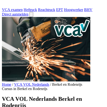
VCA examen
Heftruck
Reachtruck
EPT
Hoogwerker
BHV
Direct aanmelden
Home
/
VCA VOL Nederlands
/
Berkel en Rodenrijs
Cursus in Berkel en Rodenrijs
VCA VOL Nederlands Berkel en
Rodenrijs