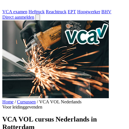
VCA examen
Heftruck
Reachtruck
EPT
Hoogwerker
BHV
Direct aanmelden
Home
/
Cursussen
/
VCA VOL Nederlands
Voor leidinggevenden
VCA VOL cursus Nederlands in
Rotterdam