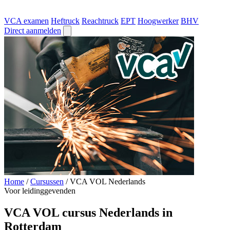
VCA examen
Heftruck
Reachtruck
EPT
Hoogwerker
BHV
Direct aanmelden
Home
/
Cursussen
/
VCA VOL Nederlands
Voor leidinggevenden
VCA VOL cursus Nederlands in
Rotterdam