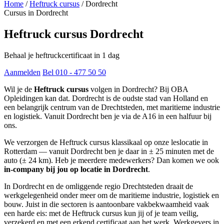
Home
/
Heftruck cursus
/
Dordrecht
Cursus in Dordrecht
Heftruck cursus Dordrecht
Behaal je heftruckcertificaat in 1 dag
Aanmelden
Bel 010 - 477 50 50
Wil je de
Heftruck cursus
volgen in Dordrecht? Bij OBA
Opleidingen kan dat. Dordrecht is de oudste stad van Holland en
een belangrijk centrum van de Drechtsteden, met maritieme industrie
en logistiek. Vanuit Dordrecht ben je via de A16 in een halfuur bij
ons.
We verzorgen de Heftruck cursus klassikaal op onze leslocatie in
Rotterdam — vanuit Dordrecht ben je daar in ± 25 minuten met de
auto (± 24 km). Heb je meerdere medewerkers? Dan komen we ook
in-company bij jou op locatie in Dordrecht
.
In Dordrecht en de omliggende regio Drechtsteden draait de
werkgelegenheid onder meer om de maritieme industrie, logistiek en
bouw. Juist in die sectoren is aantoonbare vakbekwaamheid vaak
een harde eis: met de Heftruck cursus kun jij of je team veilig,
verzekerd en met een erkend certificaat aan het werk. Werkgevers in