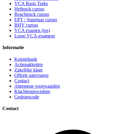
VCA Basis Turks
Heftruck cursus
Reachtruck cursus
EPT / Stapelaar cursus
BHV cursus
VCA examen (los)
Losse VCA-examens
Informatie
Kennisbank
Actiepakketten
Zakelijke klant
Offerte aanvragen
Contact
Algemene voorwaarden
Klachtenprocedure
Gedragscode
Contact