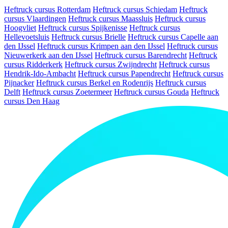
Heftruck cursus Rotterdam
Heftruck cursus Schiedam
Heftruck
cursus Vlaardingen
Heftruck cursus Maassluis
Heftruck cursus
Hoogvliet
Heftruck cursus Spijkenisse
Heftruck cursus
Hellevoetsluis
Heftruck cursus Brielle
Heftruck cursus Capelle aan
den IJssel
Heftruck cursus Krimpen aan den IJssel
Heftruck cursus
Nieuwerkerk aan den IJssel
Heftruck cursus Barendrecht
Heftruck
cursus Ridderkerk
Heftruck cursus Zwijndrecht
Heftruck cursus
Hendrik-Ido-Ambacht
Heftruck cursus Papendrecht
Heftruck cursus
Pijnacker
Heftruck cursus Berkel en Rodenrijs
Heftruck cursus
Delft
Heftruck cursus Zoetermeer
Heftruck cursus Gouda
Heftruck
cursus Den Haag