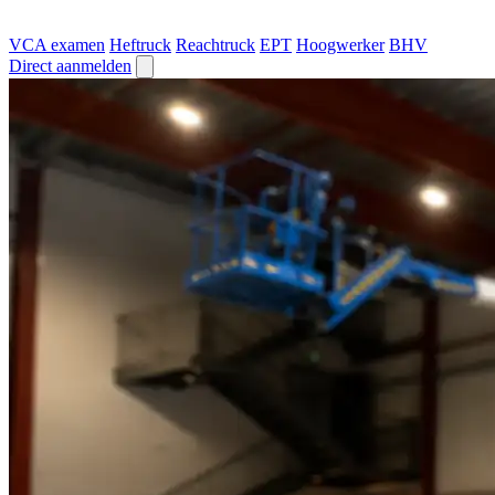
VCA examen
Heftruck
Reachtruck
EPT
Hoogwerker
BHV
Direct aanmelden