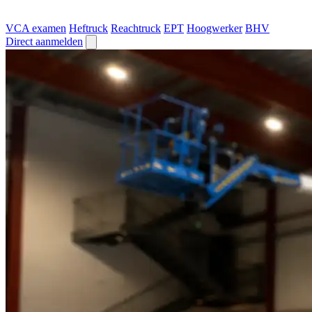
VCA examen
Heftruck
Reachtruck
EPT
Hoogwerker
BHV
Direct aanmelden