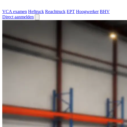
VCA examen
Heftruck
Reachtruck
EPT
Hoogwerker
BHV
Direct aanmelden