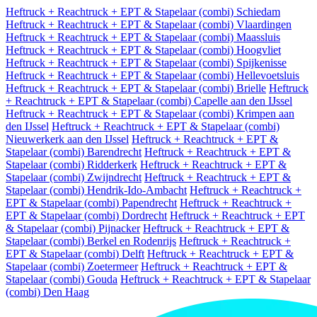
Heftruck + Reachtruck + EPT & Stapelaar (combi) Schiedam
Heftruck + Reachtruck + EPT & Stapelaar (combi) Vlaardingen
Heftruck + Reachtruck + EPT & Stapelaar (combi) Maassluis
Heftruck + Reachtruck + EPT & Stapelaar (combi) Hoogvliet
Heftruck + Reachtruck + EPT & Stapelaar (combi) Spijkenisse
Heftruck + Reachtruck + EPT & Stapelaar (combi) Hellevoetsluis
Heftruck + Reachtruck + EPT & Stapelaar (combi) Brielle
Heftruck
+ Reachtruck + EPT & Stapelaar (combi) Capelle aan den IJssel
Heftruck + Reachtruck + EPT & Stapelaar (combi) Krimpen aan
den IJssel
Heftruck + Reachtruck + EPT & Stapelaar (combi)
Nieuwerkerk aan den IJssel
Heftruck + Reachtruck + EPT &
Stapelaar (combi) Barendrecht
Heftruck + Reachtruck + EPT &
Stapelaar (combi) Ridderkerk
Heftruck + Reachtruck + EPT &
Stapelaar (combi) Zwijndrecht
Heftruck + Reachtruck + EPT &
Stapelaar (combi) Hendrik-Ido-Ambacht
Heftruck + Reachtruck +
EPT & Stapelaar (combi) Papendrecht
Heftruck + Reachtruck +
EPT & Stapelaar (combi) Dordrecht
Heftruck + Reachtruck + EPT
& Stapelaar (combi) Pijnacker
Heftruck + Reachtruck + EPT &
Stapelaar (combi) Berkel en Rodenrijs
Heftruck + Reachtruck +
EPT & Stapelaar (combi) Delft
Heftruck + Reachtruck + EPT &
Stapelaar (combi) Zoetermeer
Heftruck + Reachtruck + EPT &
Stapelaar (combi) Gouda
Heftruck + Reachtruck + EPT & Stapelaar
(combi) Den Haag