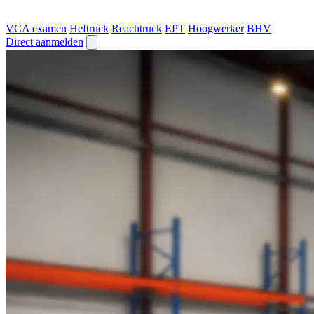
VCA examen
Heftruck
Reachtruck
EPT
Hoogwerker
BHV
Direct aanmelden