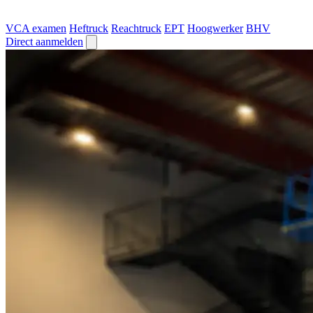
VCA examen
Heftruck
Reachtruck
EPT
Hoogwerker
BHV
Direct aanmelden