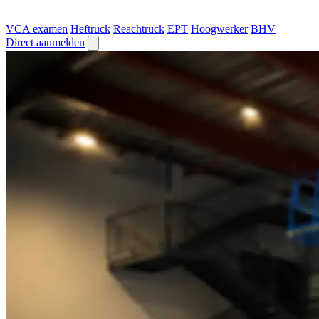
VCA examen
Heftruck
Reachtruck
EPT
Hoogwerker
BHV
Direct aanmelden