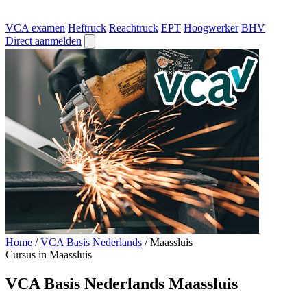
VCA examen
Heftruck
Reachtruck
EPT
Hoogwerker
BHV
Direct aanmelden
Home
/
VCA Basis Nederlands
/
Maassluis
Cursus in Maassluis
VCA Basis Nederlands Maassluis