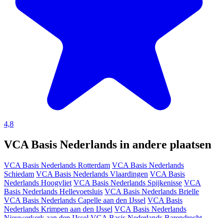
4,8
VCA Basis Nederlands in andere plaatsen
VCA Basis Nederlands Rotterdam
VCA Basis Nederlands
Schiedam
VCA Basis Nederlands Vlaardingen
VCA Basis
Nederlands Hoogvliet
VCA Basis Nederlands Spijkenisse
VCA
Basis Nederlands Hellevoetsluis
VCA Basis Nederlands Brielle
VCA Basis Nederlands Capelle aan den IJssel
VCA Basis
Nederlands Krimpen aan den IJssel
VCA Basis Nederlands
Nieuwerkerk aan den IJssel
VCA Basis Nederlands Barendrecht