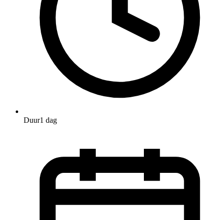
Duur
1 dag