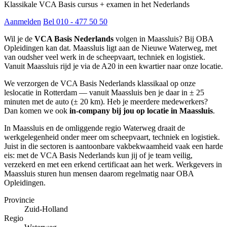
Klassikale VCA Basis cursus + examen in het Nederlands
Aanmelden
Bel 010 - 477 50 50
Wil je de
VCA Basis Nederlands
volgen in Maassluis? Bij OBA
Opleidingen kan dat. Maassluis ligt aan de Nieuwe Waterweg, met
van oudsher veel werk in de scheepvaart, techniek en logistiek.
Vanuit Maassluis rijd je via de A20 in een kwartier naar onze locatie.
We verzorgen de VCA Basis Nederlands klassikaal op onze
leslocatie in Rotterdam — vanuit Maassluis ben je daar in ± 25
minuten met de auto (± 20 km). Heb je meerdere medewerkers?
Dan komen we ook
in-company bij jou op locatie in Maassluis
.
In Maassluis en de omliggende regio Waterweg draait de
werkgelegenheid onder meer om scheepvaart, techniek en logistiek.
Juist in die sectoren is aantoonbare vakbekwaamheid vaak een harde
eis: met de VCA Basis Nederlands kun jij of je team veilig,
verzekerd en met een erkend certificaat aan het werk. Werkgevers in
Maassluis sturen hun mensen daarom regelmatig naar OBA
Opleidingen.
Provincie
Zuid-Holland
Regio