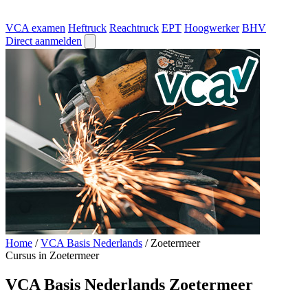
VCA examen
Heftruck
Reachtruck
EPT
Hoogwerker
BHV
Direct aanmelden
Home
/
VCA Basis Nederlands
/
Zoetermeer
Cursus in Zoetermeer
VCA Basis Nederlands Zoetermeer