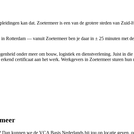
idingen kan dat. Zoetermeer is een van de grotere steden van Zuid-Ho
e in Rotterdam — vanuit Zoetermeer ben je daar in ± 25 minuten met
enheid onder meer om bouw, logistiek en dienstverlening. Juist in di
en erkend certificaat aan het werk. Werkgevers in Zoetermeer sturen h
rmeer
Dan kunnen we de VCA Basis Nederlands bij jou op locatie geven, op e