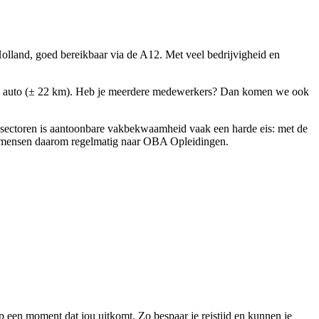
lland, goed bereikbaar via de A12. Met veel bedrijvigheid en
 de auto (± 22 km). Heb je meerdere medewerkers? Dan komen we ook
e sectoren is aantoonbare vakbekwaamheid vaak een harde eis: met de
un mensen daarom regelmatig naar OBA Opleidingen.
en moment dat jou uitkomt. Zo bespaar je reistijd en kunnen je