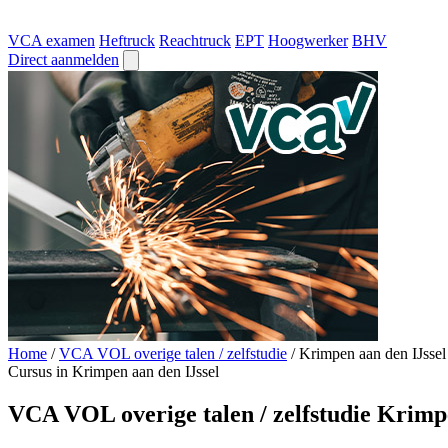
VCA examen
Heftruck
Reachtruck
EPT
Hoogwerker
BHV
Direct aanmelden
Home
/
VCA VOL overige talen / zelfstudie
/
Krimpen aan den IJssel
Cursus in Krimpen aan den IJssel
VCA VOL overige talen / zelfstudie Krimp