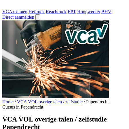
VCA examen
Heftruck
Reachtruck
EPT
Hoogwerker
BHV
Direct aanmelden
Home
/
VCA VOL overige talen / zelfstudie
/
Papendrecht
Cursus in Papendrecht
VCA VOL overige talen / zelfstudie
Papendrecht