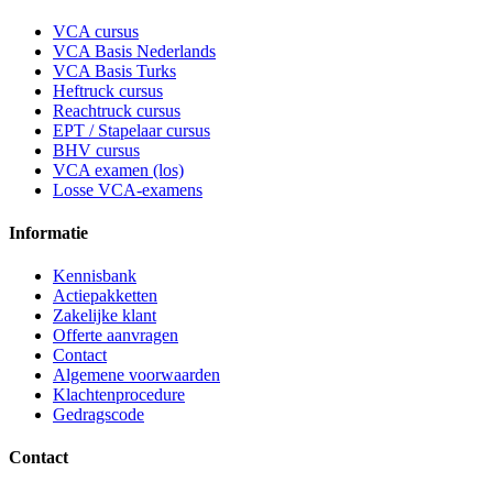
VCA cursus
VCA Basis Nederlands
VCA Basis Turks
Heftruck cursus
Reachtruck cursus
EPT / Stapelaar cursus
BHV cursus
VCA examen (los)
Losse VCA-examens
Informatie
Kennisbank
Actiepakketten
Zakelijke klant
Offerte aanvragen
Contact
Algemene voorwaarden
Klachtenprocedure
Gedragscode
Contact