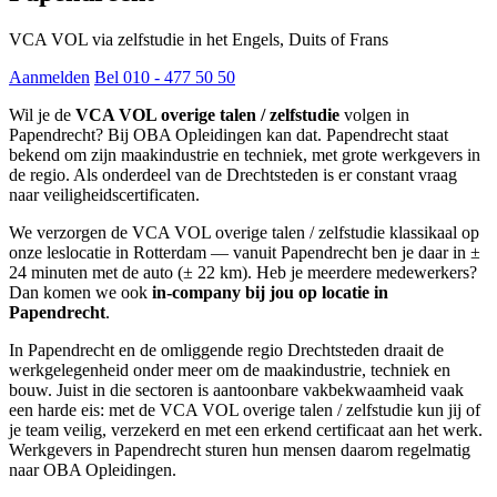
VCA VOL via zelfstudie in het Engels, Duits of Frans
Aanmelden
Bel 010 - 477 50 50
Wil je de
VCA VOL overige talen / zelfstudie
volgen in
Papendrecht? Bij OBA Opleidingen kan dat. Papendrecht staat
bekend om zijn maakindustrie en techniek, met grote werkgevers in
de regio. Als onderdeel van de Drechtsteden is er constant vraag
naar veiligheidscertificaten.
We verzorgen de VCA VOL overige talen / zelfstudie klassikaal op
onze leslocatie in Rotterdam — vanuit Papendrecht ben je daar in ±
24 minuten met de auto (± 22 km). Heb je meerdere medewerkers?
Dan komen we ook
in-company bij jou op locatie in
Papendrecht
.
In Papendrecht en de omliggende regio Drechtsteden draait de
werkgelegenheid onder meer om de maakindustrie, techniek en
bouw. Juist in die sectoren is aantoonbare vakbekwaamheid vaak
een harde eis: met de VCA VOL overige talen / zelfstudie kun jij of
je team veilig, verzekerd en met een erkend certificaat aan het werk.
Werkgevers in Papendrecht sturen hun mensen daarom regelmatig
naar OBA Opleidingen.