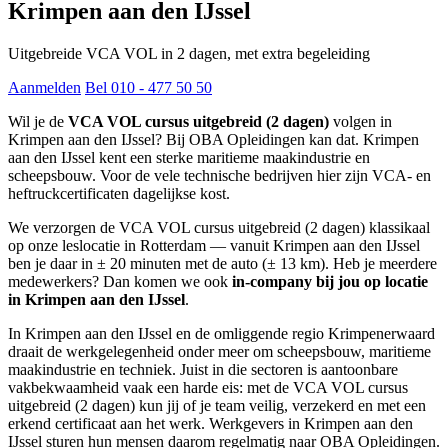
Krimpen aan den IJssel
Uitgebreide VCA VOL in 2 dagen, met extra begeleiding
Aanmelden
Bel 010 - 477 50 50
Wil je de
VCA VOL cursus uitgebreid (2 dagen)
volgen in
Krimpen aan den IJssel? Bij OBA Opleidingen kan dat. Krimpen
aan den IJssel kent een sterke maritieme maakindustrie en
scheepsbouw. Voor de vele technische bedrijven hier zijn VCA- en
heftruckcertificaten dagelijkse kost.
We verzorgen de VCA VOL cursus uitgebreid (2 dagen) klassikaal
op onze leslocatie in Rotterdam — vanuit Krimpen aan den IJssel
ben je daar in ± 20 minuten met de auto (± 13 km). Heb je meerdere
medewerkers? Dan komen we ook
in-company bij jou op locatie
in Krimpen aan den IJssel
.
In Krimpen aan den IJssel en de omliggende regio Krimpenerwaard
draait de werkgelegenheid onder meer om scheepsbouw, maritieme
maakindustrie en techniek. Juist in die sectoren is aantoonbare
vakbekwaamheid vaak een harde eis: met de VCA VOL cursus
uitgebreid (2 dagen) kun jij of je team veilig, verzekerd en met een
erkend certificaat aan het werk. Werkgevers in Krimpen aan den
IJssel sturen hun mensen daarom regelmatig naar OBA Opleidingen.