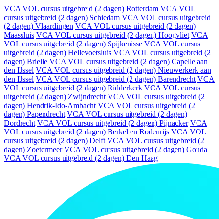
VCA VOL cursus uitgebreid (2 dagen) Rotterdam
VCA VOL
cursus uitgebreid (2 dagen) Schiedam
VCA VOL cursus uitgebreid
(2 dagen) Vlaardingen
VCA VOL cursus uitgebreid (2 dagen)
Maassluis
VCA VOL cursus uitgebreid (2 dagen) Hoogvliet
VCA
VOL cursus uitgebreid (2 dagen) Spijkenisse
VCA VOL cursus
uitgebreid (2 dagen) Hellevoetsluis
VCA VOL cursus uitgebreid (2
dagen) Brielle
VCA VOL cursus uitgebreid (2 dagen) Capelle aan
den IJssel
VCA VOL cursus uitgebreid (2 dagen) Nieuwerkerk aan
den IJssel
VCA VOL cursus uitgebreid (2 dagen) Barendrecht
VCA
VOL cursus uitgebreid (2 dagen) Ridderkerk
VCA VOL cursus
uitgebreid (2 dagen) Zwijndrecht
VCA VOL cursus uitgebreid (2
dagen) Hendrik-Ido-Ambacht
VCA VOL cursus uitgebreid (2
dagen) Papendrecht
VCA VOL cursus uitgebreid (2 dagen)
Dordrecht
VCA VOL cursus uitgebreid (2 dagen) Pijnacker
VCA
VOL cursus uitgebreid (2 dagen) Berkel en Rodenrijs
VCA VOL
cursus uitgebreid (2 dagen) Delft
VCA VOL cursus uitgebreid (2
dagen) Zoetermeer
VCA VOL cursus uitgebreid (2 dagen) Gouda
VCA VOL cursus uitgebreid (2 dagen) Den Haag