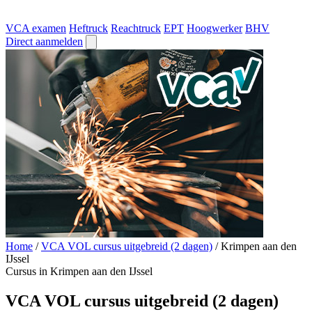
VCA examen
Heftruck
Reachtruck
EPT
Hoogwerker
BHV
Direct aanmelden
Home
/
VCA VOL cursus uitgebreid (2 dagen)
/
Krimpen aan den
IJssel
Cursus in Krimpen aan den IJssel
VCA VOL cursus uitgebreid (2 dagen)