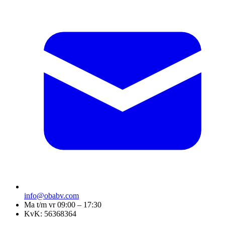
info@obabv.com
Ma t/m vr 09:00 – 17:30
KvK: 56368364