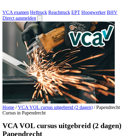
VCA examen
Heftruck
Reachtruck
EPT
Hoogwerker
BHV
Direct aanmelden
Home
/
VCA VOL cursus uitgebreid (2 dagen)
/
Papendrecht
Cursus in Papendrecht
VCA VOL cursus uitgebreid (2 dagen)
Papendrecht