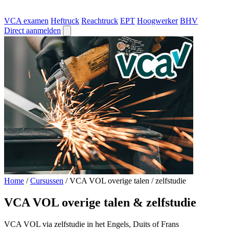
VCA examen
Heftruck
Reachtruck
EPT
Hoogwerker
BHV
Direct aanmelden
Home
/
Cursussen
/
VCA VOL overige talen / zelfstudie
VCA VOL overige talen & zelfstudie
VCA VOL via zelfstudie in het Engels, Duits of Frans