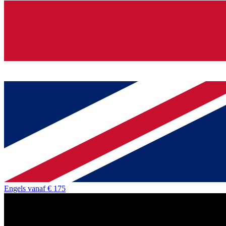
Engels
vanaf
€ 175