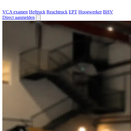
VCA examen
Heftruck
Reachtruck
EPT
Hoogwerker
BHV
Direct aanmelden