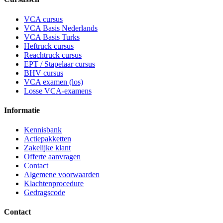
VCA cursus
VCA Basis Nederlands
VCA Basis Turks
Heftruck cursus
Reachtruck cursus
EPT / Stapelaar cursus
BHV cursus
VCA examen (los)
Losse VCA-examens
Informatie
Kennisbank
Actiepakketten
Zakelijke klant
Offerte aanvragen
Contact
Algemene voorwaarden
Klachtenprocedure
Gedragscode
Contact