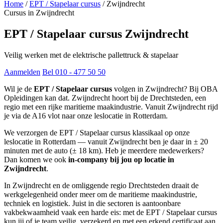
Home
/
EPT / Stapelaar cursus
/
Zwijndrecht
Cursus in Zwijndrecht
EPT / Stapelaar cursus Zwijndrecht
Veilig werken met de elektrische pallettruck & stapelaar
Aanmelden
Bel 010 - 477 50 50
Wil je de
EPT / Stapelaar cursus
volgen in Zwijndrecht? Bij OBA
Opleidingen kan dat. Zwijndrecht hoort bij de Drechtsteden, een
regio met een rijke maritieme maakindustrie. Vanuit Zwijndrecht rijd
je via de A16 vlot naar onze leslocatie in Rotterdam.
We verzorgen de EPT / Stapelaar cursus klassikaal op onze
leslocatie in Rotterdam — vanuit Zwijndrecht ben je daar in ± 20
minuten met de auto (± 18 km). Heb je meerdere medewerkers?
Dan komen we ook
in-company bij jou op locatie in
Zwijndrecht
.
In Zwijndrecht en de omliggende regio Drechtsteden draait de
werkgelegenheid onder meer om de maritieme maakindustrie,
techniek en logistiek. Juist in die sectoren is aantoonbare
vakbekwaamheid vaak een harde eis: met de EPT / Stapelaar cursus
kun jij of je team veilig, verzekerd en met een erkend certificaat aan