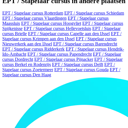
EPT / Stapelaar cursus in andere plaatsen
EPT / Stapelaar cursus Rotterdam
EPT / Stapelaar cursus Schiedam
EPT / Stapelaar cursus Vlaardingen
EPT / Stapelaar cursus
Maassluis
EPT / Stapelaar cursus Hoogvliet
EPT / Stapelaar cursus
Spijkenisse
EPT / Stapelaar cursus Hellevoetsluis
EPT / Stapelaar
cursus Brielle
EPT / Stapelaar cursus Capelle aan den IJssel
EPT /
Stapelaar cursus Krimpen aan den IJssel
EPT / Stapelaar cursus
Nieuwerkerk aan den IJssel
EPT / Stapelaar cursus Barendrecht
EPT / Stapelaar cursus Ridderkerk
EPT / Stapelaar cursus Hendrik-
Ido-Ambacht
EPT / Stapelaar cursus Papendrecht
EPT / Stapelaar
cursus Dordrecht
EPT / Stapelaar cursus Pijnacker
EPT / Stapelaar
cursus Berkel en Rodenrijs
EPT / Stapelaar cursus Delft
EPT /
Stapelaar cursus Zoetermeer
EPT / Stapelaar cursus Gouda
EPT /
Stapelaar cursus Den Haag