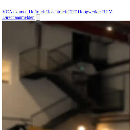
VCA examen
Heftruck
Reachtruck
EPT
Hoogwerker
BHV
Direct aanmelden