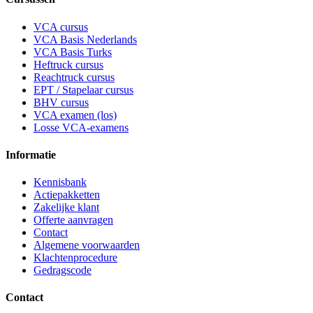
VCA cursus
VCA Basis Nederlands
VCA Basis Turks
Heftruck cursus
Reachtruck cursus
EPT / Stapelaar cursus
BHV cursus
VCA examen (los)
Losse VCA-examens
Informatie
Kennisbank
Actiepakketten
Zakelijke klant
Offerte aanvragen
Contact
Algemene voorwaarden
Klachtenprocedure
Gedragscode
Contact