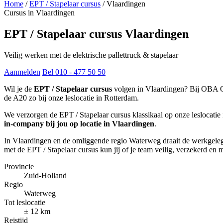
Home
/
EPT / Stapelaar cursus
/
Vlaardingen
Cursus in Vlaardingen
EPT / Stapelaar cursus Vlaardingen
Veilig werken met de elektrische pallettruck & stapelaar
Aanmelden
Bel 010 - 477 50 50
Wil je de
EPT / Stapelaar cursus
volgen in Vlaardingen? Bij OBA Opl
de A20 zo bij onze leslocatie in Rotterdam.
We verzorgen de EPT / Stapelaar cursus klassikaal op onze leslocat
in-company bij jou op locatie in Vlaardingen
.
In Vlaardingen en de omliggende regio Waterweg draait de werkgelegen
met de EPT / Stapelaar cursus kun jij of je team veilig, verzekerd 
Provincie
Zuid-Holland
Regio
Waterweg
Tot leslocatie
± 12 km
Reistijd