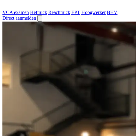
VCA examen
Heftruck
Reachtruck
EPT
Hoogwerker
BHV
Direct aanmelden