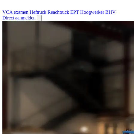
VCA examen
Heftruck
Reachtruck
EPT
Hoogwerker
BHV
Direct aanmelden