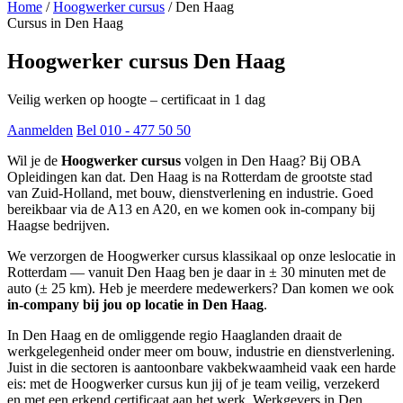
Home
/
Hoogwerker cursus
/
Den Haag
Cursus in Den Haag
Hoogwerker cursus Den Haag
Veilig werken op hoogte – certificaat in 1 dag
Aanmelden
Bel 010 - 477 50 50
Wil je de
Hoogwerker cursus
volgen in Den Haag? Bij OBA
Opleidingen kan dat. Den Haag is na Rotterdam de grootste stad
van Zuid-Holland, met bouw, dienstverlening en industrie. Goed
bereikbaar via de A13 en A20, en we komen ook in-company bij
Haagse bedrijven.
We verzorgen de Hoogwerker cursus klassikaal op onze leslocatie in
Rotterdam — vanuit Den Haag ben je daar in ± 30 minuten met de
auto (± 25 km). Heb je meerdere medewerkers? Dan komen we ook
in-company bij jou op locatie in Den Haag
.
In Den Haag en de omliggende regio Haaglanden draait de
werkgelegenheid onder meer om bouw, industrie en dienstverlening.
Juist in die sectoren is aantoonbare vakbekwaamheid vaak een harde
eis: met de Hoogwerker cursus kun jij of je team veilig, verzekerd
en met een erkend certificaat aan het werk. Werkgevers in Den